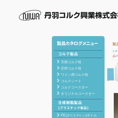
丹羽コルク興業 ホーム
>
製品紹介
> 合成樹脂製品(
製
ポ
コルク製品
天然コルク栓
圧搾コルク栓
ワイン用コルク栓
コルクシート
コルクコースター
オリジナルコースター
合成樹脂製品
(プラスチック製品)
PE(
)ボトル
ポリエチレン