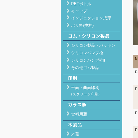
PETボトル
キャップ
インジェクション成形
ポリ栓(中栓)
ゴム・シリコン製品
シリコン製品・パッキン
シリコンバンプ栓
N
シリコンバンプ栓Ⅱ
その他ゴム製品
P
印刷
平面・曲面印刷
P
(スクリーン印刷)
ガラス瓶
P
食料用瓶
木製品
P
木蓋