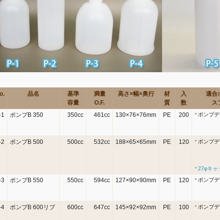
o.
品名
基準
満量
高さ×幅×奥行
材
入
適合
容量
O.F.
質
数
ス
-1
ポンプB 350
350cc
461cc
130×76×76mm
PE
200
ポンプデ
-2
ポンプB 500
500cc
532cc
188×65×65mm
PE
120
ポンプデ
27φキャ
-3
ポンプB 550
550cc
594cc
127×90×90mm
PE
120
ポンプデ
-4
ポンプB 600リブ
600cc
647cc
145×92×92mm
PE
100
ポンプデ