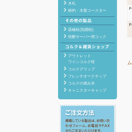
木札
P
柄杓・木製コースター
その他の製品
P
器械栓(気開栓)
焼酎サーバー用コック
コルク＆雑貨ショップ
アウトレット
ワインコルク栓
ム
コルクグリップ
フレンチオークチップ
コルクの積み木
キャニスターキャップ