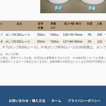
o.
品名
基準
満量
高さ×幅×奥行
材質
入数
容量
O.F.
*1
-7
ポンプB 350ムース
350cc
400cc
130×76×76mm
PE
200
*1
-8
ポンプB 550ムース
550cc
550cc
127×90×90mm
PE
120
…P-7(ポンプB350ムース)、P-8(ポンプB550ムース)の内容量は、ポン
F.は、水にて計測
トル色は、基本ナチュラル色。白(乳白)も多数揃えております。その他の色についても別途
本の販売ロットはケース単位となりますが、必要本数での対応もいたします(対応不可商品も
お問い合わせ・購入方法
ホーム
プライバシーポリシー