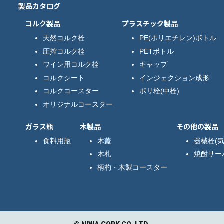
製品カタログ
コルク製品
プラスチック製品
天然コルク栓
PE(ポリエチレン)ボトル
圧搾コルク栓
PETボトル
ワイン用コルク栓
キャップ
コルクシート
インジェクション成形
コルクコースター
ポリ栓(中栓)
オリジナルコースター
ガラス瓶
木製品
その他の製品
食料用瓶
木蓋
器械栓(気
木札
焼酎サー
柄杓・木製コースター