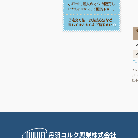
N
P
P
*1
O.
ボ
基
丹羽コルク興業株式会社