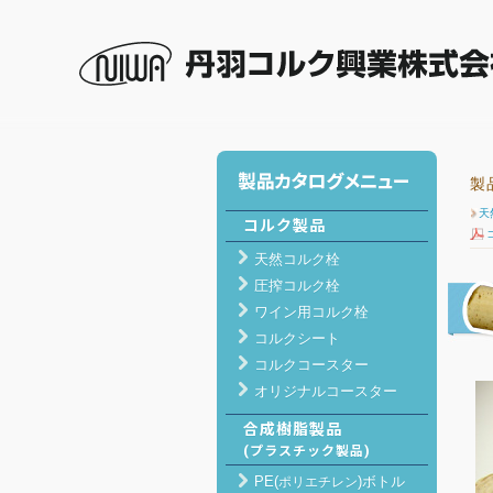
丹羽コルク興業 ホーム
>
製品紹介
> コルク製品 
製
天
コルク製品
天然コルク栓
圧搾コルク栓
ワイン用コルク栓
コルクシート
コルクコースター
オリジナルコースター
合成樹脂製品
(プラスチック製品)
PE(
)ボトル
ポリエチレン