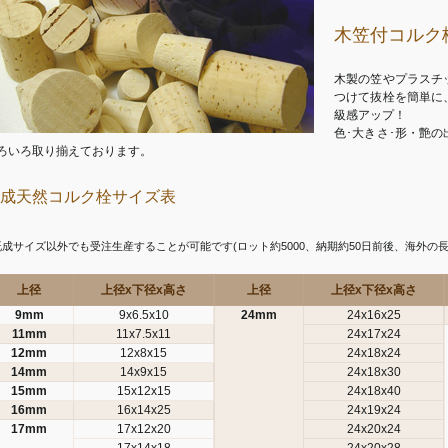
木笠付コルク
木製の笠やプラスチ
つけて抜栓を簡単に
級感アップ！
色･大きさ･形・艶の
ろいろ取り揃えております。
成天然コルク栓サイズ表
 既成サイズ以外でも受注生産することが可能です(ロット約5000、納期約50日前後、海外の
上径
上径x下径x高さ
上径
上径x下径x高さ
9mm
9x6.5x10
24mm
24x16x25
11mm
11x7.5x11
24x17x24
12mm
12x8x15
24x18x24
14mm
14x9x15
24x18x30
15mm
15x12x15
24x18x40
16mm
16x14x25
24x19x24
17mm
17x12x20
24x20x24
17x14x18
24x20x28