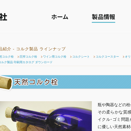
> 天然コルク栓
ホーム
製品情報
品紹介 - コルク製品 ラインナップ
然コルク栓
圧搾コルク栓
ワイン用コルク栓
コルクシート
コルクコースター
オリ
コルク製品 印刷用カタログ ダウンロード
瓶や陶器などの栓
その柔らかな質感
イクル･ゴミ問題
に優しい天然素材