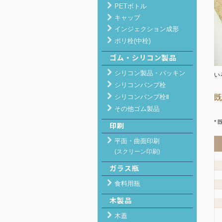
PETボトル
キャップ
インジェクション成形
ポリ栓(中栓)
ゴム・シリコン製品
シリコン製品・パッキン
い
シリコンバンプ栓
シリコンバンプ栓Ⅱ
既
その他ゴム製品
*
印刷
平面・曲面印刷
(スクリーン印刷)
ガラス瓶
食料用瓶
木製品
木蓋