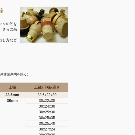
栓
ックの笠を
、さらに高
出し方など
長期休業期間を除く）
上径
上径x下径x高さ
28.5mm
28.5x23x30
30mm
30x22x30
30x24x30
30x25x30
30x25x35
30x25x40
30x27x24
30x27x30