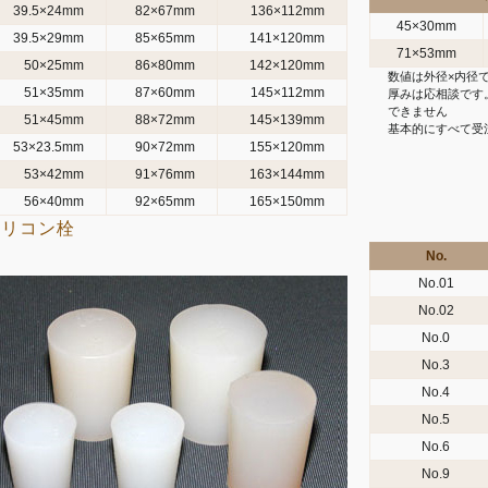
39.5×24mm
82×67mm
136×112mm
45×30mm
39.5×29mm
85×65mm
141×120mm
71×53mm
50×25mm
86×80mm
142×120mm
数値は外径×内径
51×35mm
87×60mm
145×112mm
厚みは応相談です。
できません
51×45mm
88×72mm
145×139mm
基本的にすべて受
53×23.5mm
90×72mm
155×120mm
53×42mm
91×76mm
163×144mm
56×40mm
92×65mm
165×150mm
シリコン栓
No.
No.01
No.02
No.0
No.3
No.4
No.5
No.6
No.9