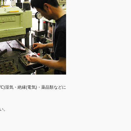
℃)湿気・絶縁(電気)・薬品類などに
い。