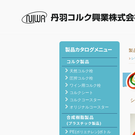
丹羽コルク興業 ホーム
>
製品紹介
> ゴム製品 >
製
シ
コルク製品
天然コルク栓
圧搾コルク栓
ワイン用コルク栓
コルクシート
コルクコースター
オリジナルコースター
合成樹脂製品
(プラスチック製品)
PE(
)ボトル
ポリエチレン