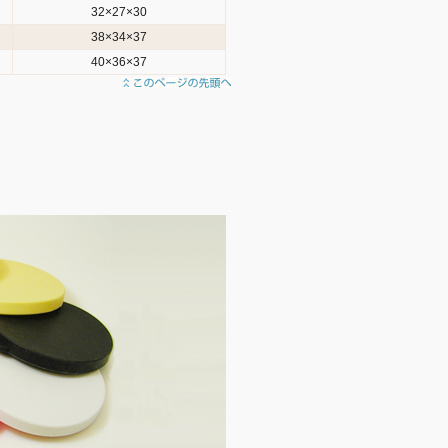
32×27×30
38×34×37
40×36×37