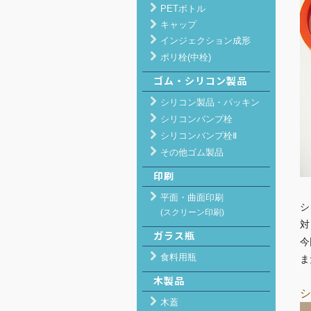
PETボトル
キャップ
インジェクション成形
ポリ栓(中栓)
ゴム・シリコン製品
シリコン製品・パッキン
シリコンバンプ栓
シリコンバンプ栓Ⅱ
その他ゴム製品
印刷
平面・曲面印刷
シ
(スクリーン印刷)
対
ガラス瓶
今
食料用瓶
ま
木製品
シ
木蓋