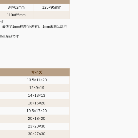
84×62mm
125×95mm
110×85mm
です
最薄で1mm程度(公差有)。1mm未満は対応
注生産品です
サイズ
13.5×11×20
12×9×19
14×13×13
18×16×20
19.5×17×20
20×18×20
23×20×30
30×27×30