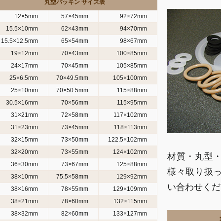
丸型パッキン サイズ表
12×5mm
57×45mm
92×72mm
15.5×10mm
62×43mm
94×70mm
15.5×12.5mm
65×54mm
98×67mm
19×12mm
70×43mm
100×85mm
24×17mm
70×45mm
105×85mm
25×6.5mm
70×49.5mm
105×100mm
25×10mm
70×50.5mm
115×88mm
30.5×16mm
70×56mm
115×95mm
31×21mm
72×58mm
117×102mm
31×23mm
73×45mm
118×113mm
32×15mm
73×50mm
122.5×102mm
32×20mm
73×55mm
124×102mm
材質・丸型
36×30mm
73×67mm
125×88mm
様々取り扱
38×10mm
75.5×58mm
129×92mm
い合わせくだ
38×16mm
78×55mm
129×109mm
38×21mm
78×60mm
132×115mm
38×32mm
82×60mm
133×127mm